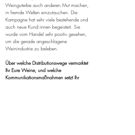
Weinguterbe auch anderen Mut machen, 
in fremde Welten einzutauchen. Die 
Kampagne hat sehr viele bestehende und 
auch neue Kund:innen begeistert. Sie 
wurde vom Handel sehr positiv gesehen, 
um die gerade angeschlagene 
Weinindustrie zu beleben.
Über welche Distributionswege vermarktet 
Ihr Eure Weine, und welche 
Kommunikationsmaßnahmen setzt Ihr 
dabei ein, um Eure Zielgruppen zu 
erreichen?
Eliah Philipp Werner: 
Kernfokus ist der LEH, da unsere 
Zielgruppe hier unterwegs ist und ich dort 
das größte Potential sehe, die Menschen 