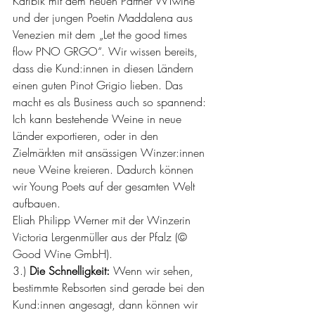
Karibik mit dem neuen Partner WTwine 
und der jungen Poetin Maddalena aus 
Venezien mit dem „Let the good times 
flow PNO GRGO“. Wir wissen bereits, 
dass die Kund:innen in diesen Ländern 
einen guten Pinot Grigio lieben. Das 
macht es als Business auch so spannend: 
Ich kann bestehende Weine in neue 
Länder exportieren, oder in den 
Zielmärkten mit ansässigen Winzer:innen 
neue Weine kreieren. Dadurch können 
wir Young Poets auf der gesamten Welt 
aufbauen.
Eliah Philipp Werner mit der Winzerin 
Victoria Lergenmüller aus der Pfalz (© 
Good Wine GmbH).
3.) 
Die Schnelligkeit:
 Wenn wir sehen, 
bestimmte Rebsorten sind gerade bei den 
Kund:innen angesagt, dann können wir 