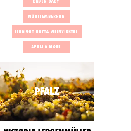
BADEN BABY
WÜRTTEMBERRRG
STRAIGHT OUTTA WEINVIERTEL
APULI-A-MORE
PFALZ