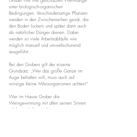
Gruber ihre viel geschätzten Weinhänge
unter biologisch-organischen
Bedingungen. Verschiedenartige Pflanzen
werden in den Zwischenreihen gesät, die
den Boden lockern und später dann auch
als natürlicher Dünger dienen. Dabei
werden so viele Arbeitsabläufe wie
möglich manuell und umweltschonend
ausgeführt.
Bei den Grubers gilt der eiserne
Grundsatz: „Wer das große Ganze im
Auge behalten will, muss auch auf
winzige kleine Mikroorganismen achten!“
Wer im Hause Gruber die
Weingewinnung mit allen seinen Sinnen
erleben möchte, ist hierzu gerne
eingeladen. Ein neu errichtetes Weingut
mit Verkostungsmöglichkeiten, verbunden
mit den alten Kellerstollen, gibt tiefe
Einblicke in das Winzergeschäft.