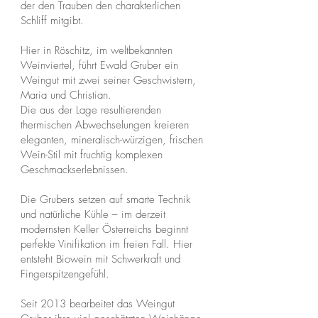
der den Trauben den charakterlichen
Schliff mitgibt.
Hier in Röschitz, im weltbekannten
Weinviertel, führt Ewald Gruber ein
Weingut mit zwei seiner Geschwistern,
Maria und Christian.
Die aus der Lage resultierenden
thermischen Abwechselungen kreieren
eleganten, mineralisch-würzigen, frischen
Wein-Stil mit fruchtig komplexen
Geschmackserlebnissen.
Die Grubers setzen auf smarte Technik
und natürliche Kühle – im derzeit
modernsten Keller Österreichs beginnt
perfekte Vinifikation im freien Fall. Hier
entsteht Biowein mit Schwerkraft und
Fingerspitzengefühl.
Seit 2013 bearbeitet das Weingut