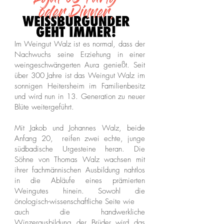
Im Weingut Walz ist es normal, dass der
Nachwuchs seine Erziehung in einer
weingeschwängerten Aura genießt. Seit
über 300 Jahre ist das Weingut Walz im
sonnigen Heitersheim im Familienbesitz
und wird nun in 13. Generation zu neuer
Blüte weitergeführt.
Mit Jakob und Johannes Walz, beide
Anfang 20, reifen zwei echte, junge
südbadische Urgesteine heran. Die
Söhne von Thomas Walz wachsen mit
ihrer fachmännischen Ausbildung nahtlos
in die Abläufe eines prämierten
Weingutes hinein. Sowohl die
önologisch-wissenschaftliche Seite wie
auch die handwerkliche
Winzerausbildung der Brüder wird das