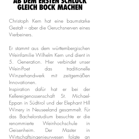
Christoph Kern hat eine baumstarke
Gestalt – aber die Geruchsnerven eines
Vierbeiners.
Er stammt aus dem württembergischen
Weinfamilie Wilhelm Kern und dient in
5. Generation. Hier verbindet unser
Wein-Poet das traditionelle
Winzerhandwerk mit zeitgemäßen
Innovationen.
Inspiration dafür hat er bei der
Kellereigenossenschaft St. Michael-
Eppan in Südtirol und der Elephant Hill
Winery in Neuseeland gesammelt. Für
das Bachelorstudium besuchte er die
renommierte Weinhochschule in
Geisenheim. Der Master in
Wirtschaftsingenieurwesen folgte an