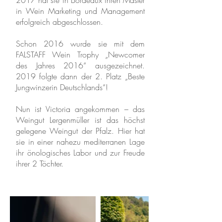
2017 hat sie in Bordeaux ihren Master
in Wein Marketing und Management
erfolgreich abgeschlossen.
Schon 2016 wurde sie mit dem
FALSTAFF Wein Trophy „Newcomer
des Jahres 2016“ ausgezeichnet.
2019 folgte dann der 2. Platz „Beste
Jungwinzerin Deutschlands“!
Nun ist Victoria angekommen – das
Weingut Lergenmüller ist das höchst
gelegene Weingut der Pfalz. Hier hat
sie in einer nahezu mediterranen Lage
ihr önologisches Labor und zur Freude
ihrer 2 Töchter.