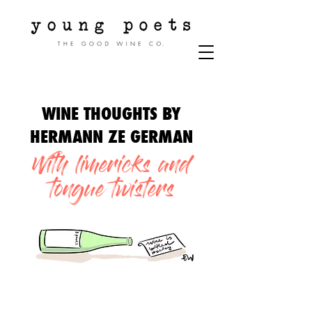
WINE THOUGHTS BY
HERMANN ZE GERMAN
With limericks and
tongue twisters