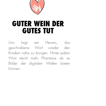
GUTER WEIN DER
GUTES TUT
Uns liegt am Herzen, das
geschriebene Wort wieder den
Kindern nahe zu bringen. Hinter jedem
Wort steckt mehr Phantasie als es
Bilder der digitalen Welten bieten
können.
Die Kultur der Literatur muss auch von
der nächsten Generation weiter
getragen werden und ist die Basis all
unseres Schaffens.
Wir unterstützen die „Stiftung lesen