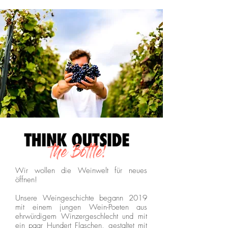
Wir wollen die Weinwelt für neues
öffnen!
Unsere Weingeschichte begann 2019
mit einem jungen Wein-Poeten aus
ehrwürdigem Winzergeschlecht und mit
ein paar Hundert Flaschen, gestaltet mit