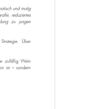
tisch und mutig 
fie, reduziertes 
dung zu jungen 
trategie. Über 
 zufällig Wein 
n ist – sondern 