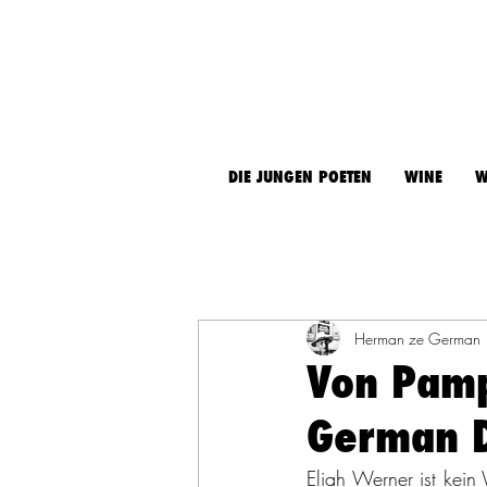
DIE JUNGEN POETEN
WINE
W
Herman ze German
Von Pamp
German D
Eliah Werner ist kein 