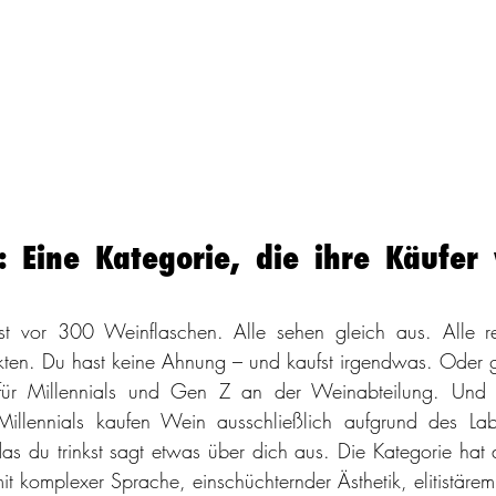
 Eine Kategorie, die ihre Käufer 
hst vor 300 Weinflaschen. Alle sehen gleich aus. Alle re
ten. Du hast keine Ahnung – und kaufst irgendwas. Oder g
t für Millennials und Gen Z an der Weinabteilung. Und 
illennials kaufen Wein ausschließlich aufgrund des Lab
s du trinkst sagt etwas über dich aus. Die Kategorie hat 
mit komplexer Sprache, einschüchternder Ästhetik, elitistärem