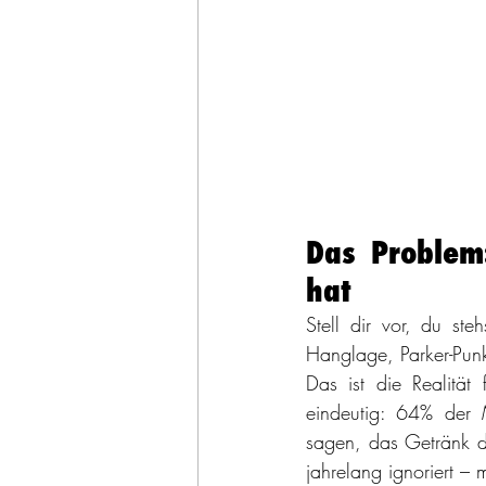
Das Problem:
hat
Stell dir vor, du ste
Hanglage, Parker-Punk
Das ist die Realitä
eindeutig: 64% der M
sagen, das Getränk da
jahrelang ignoriert – 